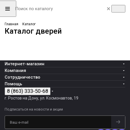
Алюминиевые
Межкомнатные
Скрытые двери
Главная
Каталог
Входные двери
Дополнительные
системы
Декоративные
двери
Системы
Каталог дверей
INVISIBLE
193 товара
12 товаров
товары
рейки
1986 товаров
открывания
38 товаров
7 товаров
Интернет-магазин
Компания
Сотрудничество
Помощь
8 (863) 333-50-68
г. Ростов на Дону, ул. Космонавтов, 19
Подписаться
на новости и акции