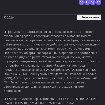
Темная тема
© 2026
Информация представленная на страницах сайта не является
публичной офертой. Ассортимент товара в магазине может
отличаться от ассортимента товара на сайте. Представленные на
сайте цвета могут отличатся от действительных, из-за специфики
передачи цветов различными мониторами и устройствами.
Подробности об организаторе акции, о правилах ее проведения,
размере скидок по результатам такой акции, сроках, месте и
порядке их получения уточняйте у менеджера в офисе продаж или
по телефону указанному на сайте. *Рассрочка - это кредит
предоставляемый банками ПАО Сбербанк, АО "Альфа-Банк", КБ
"Локо-Банк", АО "Банк Русский Стандарт", КБ "Ренессанс Кредит"
(ООО), АО "Кредит Европа Банк (Россия)", ПАО "Совкомбанк", АО
"Отп Банк" с возможным увеличением платежа в связи с
оформлением дополнительных услуг страхования, смс
оповещения.
ИП Алпатов Александр Николаевич, ИНН 614311863105, ОГРНИП
324237500222101, р/с 40802810752090429137, к/с