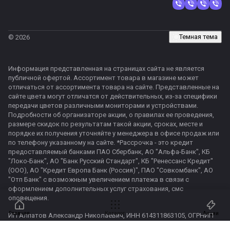
Темная тема
© 2026
Информация представленная на страницах сайта не является
публичной офертой. Ассортимент товара в магазине может
отличаться от ассортимента товара на сайте. Представленные на
сайте цвета могут отличатся от действительных, из-за специфики
передачи цветов различными мониторами и устройствами.
Подробности об организаторе акции, о правилах ее проведения,
размере скидок по результатам такой акции, сроках, месте и
порядке их получения уточняйте у менеджера в офисе продаж или
по телефону указанному на сайте. *Рассрочка - это кредит
предоставляемый банками ПАО Сбербанк, АО "Альфа-Банк", КБ
"Локо-Банк", АО "Банк Русский Стандарт", КБ "Ренессанс Кредит"
(ООО), АО "Кредит Европа Банк (Россия)", ПАО "Совкомбанк", АО
"Отп Банк" с возможным увеличением платежа в связи с
оформлением дополнительных услуг страхования, смс
оповещения.
Главная
Каталог
Акции
ИП Алпатов Александр Николаевич, ИНН 614311863105, ОГРНИП
324237500222101, р/с 40802810752090429137, к/с