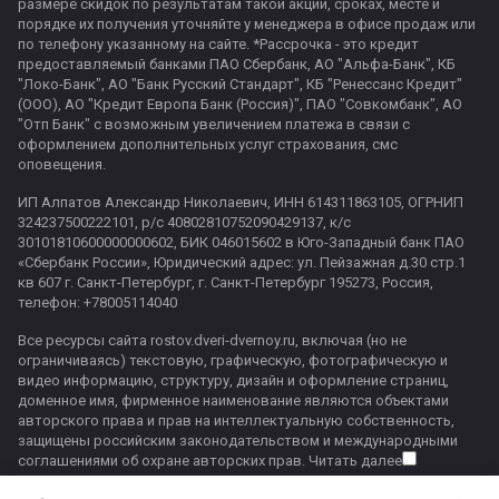
размере скидок по результатам такой акции, сроках, месте и
порядке их получения уточняйте у менеджера в офисе продаж или
по телефону указанному на сайте. *Рассрочка - это кредит
предоставляемый банками ПАО Сбербанк, АО "Альфа-Банк", КБ
"Локо-Банк", АО "Банк Русский Стандарт", КБ "Ренессанс Кредит"
(ООО), АО "Кредит Европа Банк (Россия)", ПАО "Совкомбанк", АО
"Отп Банк" с возможным увеличением платежа в связи с
оформлением дополнительных услуг страхования, смс
оповещения.
ИП Алпатов Александр Николаевич, ИНН 614311863105, ОГРНИП
324237500222101, р/с 40802810752090429137, к/с
30101810600000000602, БИК 046015602 в Юго-Западный банк ПАО
«Сбербанк России», Юридический адрес: ул. Пейзажная д.30 стр.1
кв 607 г. Санкт-Петербург, г. Санкт-Петербург 195273, Россия,
телефон: +78005114040
Все ресурсы сайта rostov.dveri-dvernoy.ru, включая (но не
ограничиваясь) текстовую, графическую, фотографическую и
видео информацию, структуру, дизайн и оформление страниц,
доменное имя, фирменное наименование являются объектами
авторского права и прав на интеллектуальную собственность,
защищены российским законодательством и международными
соглашениями об охране авторских прав.
Читать далее