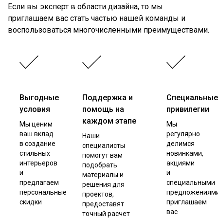
Если вы эксперт в области дизайна, то мы
приглашаем вас стать частью нашей команды и
воспользоваться многочисленными преимуществами.
Выгодные
Поддержка и
Специальные
условия
помощь на
привилегии
каждом этапе
Мы ценим
Мы
ваш вклад
регулярно
Наши
в создание
делимся
специалисты
стильных
новинками,
помогут вам
интерьеров
акциями
подобрать
и
и
материалы и
предлагаем
специальными
решения для
персональные
предложениями
проектов,
скидки
приглашаем
предоставят
вас
точный расчет