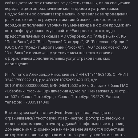
сайте цвета могут отличатся от действительных, из-за специфики
передачи цветов различными мониторами и устройствами.
Подробности об организаторе акции, о правилах ее проведения,
размере скидок по результатам такой акции, сроках, месте и
порядке их получения уточняйте у менеджера в офисе продаж или
по телефону указанному на сайте. *Рассрочка - это кредит
предоставляемый банками ПАО Сбербанк, АО "Альфа-Банк", КБ
"Локо-Банк", АО "Банк Русский Стандарт", КБ "Ренессанс Кредит"
(ООО), АО "Кредит Европа Банк (Россия)", ПАО "Совкомбанк", АО
"Отп Банк" с возможным увеличением платежа в связи с
оформлением дополнительных услуг страхования, смс
оповещения.
ИП Алпатов Александр Николаевич, ИНН 614311863105, ОГРНИП
324237500222101, р/с 40802810752090429137, к/с
30101810600000000602, БИК 046015602 в Юго-Западный банк ПАО
«Сбербанк России», Юридический адрес: ул. Пейзажная д.30 стр.1
кв 607 г. Санкт-Петербург, г. Санкт-Петербург 195273, Россия,
телефон: +78005114040
Все ресурсы сайта rostov.dveri-dvernoy.ru, включая (но не
ограничиваясь) текстовую, графическую, фотографическую и
видео информацию, структуру, дизайн и оформление страниц,
доменное имя, фирменное наименование являются объектами
авторского права и прав на интеллектуальную собственность,