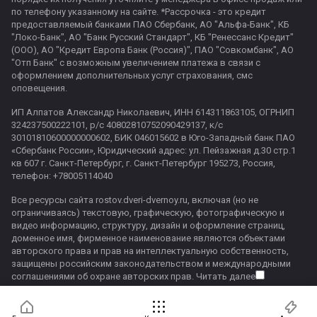
по телефону указанному на сайте. *Рассрочка - это кредит
предоставляемый банками ПАО Сбербанк, АО "Альфа-Банк", КБ
"Локо-Банк", АО "Банк Русский Стандарт", КБ "Ренессанс Кредит"
(ООО), АО "Кредит Европа Банк (Россия)", ПАО "Совкомбанк", АО
"Отп Банк" с возможным увеличением платежа в связи с
оформлением дополнительных услуг страхования, смс
оповещения.
ИП Алпатов Александр Николаевич, ИНН 614311863105, ОГРНИП
324237500222101, р/с 40802810752090429137, к/с
30101810600000000602, БИК 046015602 в Юго-Западный банк ПАО
«Сбербанк России», Юридический адрес: ул. Пейзажная д.30 стр.1
кв 607 г. Санкт-Петербург, г. Санкт-Петербург 195273, Россия,
телефон: +78005114040
Все ресурсы сайта rostov.dveri-dvernoy.ru, включая (но не
ограничиваясь) текстовую, графическую, фотографическую и
видео информацию, структуру, дизайн и оформление страниц,
доменное имя, фирменное наименование являются объектами
авторского права и прав на интеллектуальную собственность,
защищены российским законодательством и международными
соглашениями об охране авторских прав.
Читать далее