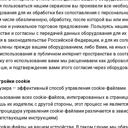
ая пользоваться нашим сервисом вы произвели все необхо
ования для их обработки без сопоставления с персональны
 числе обезличенную, обработку, после которой вы или и
ное и уникальное торговое предложение. Пользуясь наши
нстве и согласны с передачей данных оборудования для и
я в законодательстве Российской Федерации, и для их со
лены прежде вашим оборудованием, либо Вами, на иных сер
использования в публичном интернет-пространстве в соот
ку его использование вами мы расцениваем как добровол
е, и подтверждение вами этого согласия через оборудова
тройки cookie
узера — эффективный способ управления cookie-файлами.
ьзование всех cookie-файлов, интегрированных в страницы.
шь их издатели; с другой стороны, этот процесс не являе
(процедура управления cookie-файлами различается в завис
ветствующим инструкциям)
ookie-файлы на вашем устройстве. В таком случае мы обяза