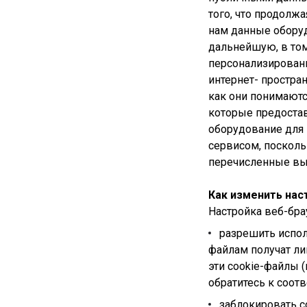
того, что продолж
нам данные оборуд
дальнейшую, в том
персонализирован
интернет- простра
как они понимаютс
которые предостав
оборудование для 
сервисом, посколь
перечисленные выш
Как изменить нас
Настройка веб-бра
разрешить испол
файлам получат ли
эти cookie-файлы 
обратитесь к соот
заблокировать c