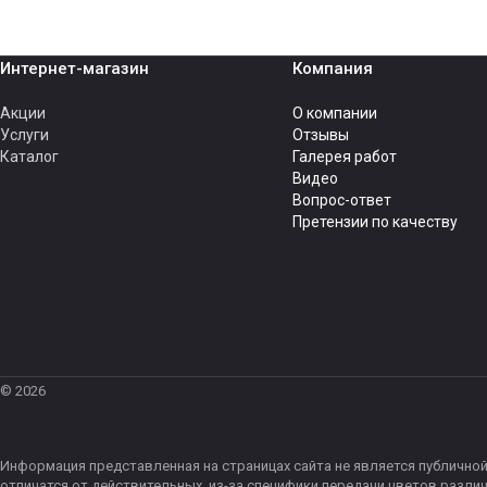
Интернет-магазин
Компания
Акции
О компании
Услуги
Отзывы
Каталог
Галерея работ
Видео
Вопрос-ответ
Претензии по качеству
© 2026
Информация представленная на страницах сайта не является публичной
отличатся от действительных, из-за специфики передачи цветов разли