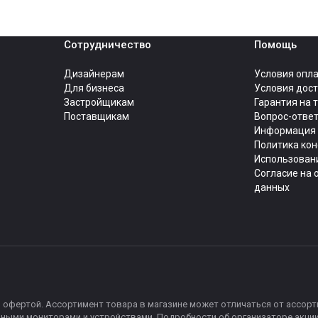
Сотрудничество
Помощь
Дизайнерам
Условия опл
Для бизнеса
Условия дос
Застройщикам
Гарантия на 
Поставщикам
Вопрос-отве
Информация 
Политика ко
Использовани
Согласие на 
данных
 офертой. Ассортимент товара в магазине может отличаться от ассорти
чными мониторами и устройствами. Подробности об организаторе акции,