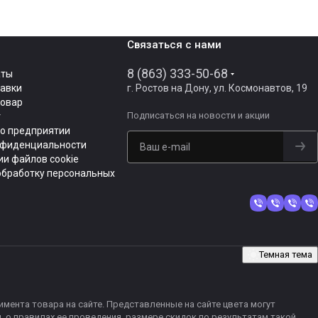
Связаться с нами
8 (863) 333-50-68
аты
тавки
г. Ростов на Дону, ул. Космонавтов, 19
товар
Подписаться
на новости и акции
т
о предприятии
нфиденциальности
и файлов cookie
обработку персональных
Темная тема
мента товара на сайте. Представленные на сайте цвета могут
 о правилах ее проведения, размере скидок по результатам такой