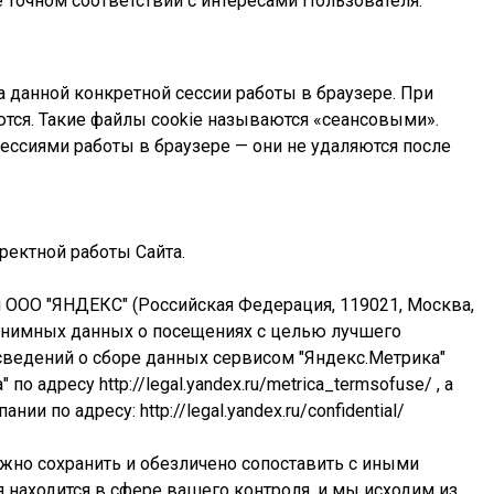
точном соответствии с интересами Пользователя.
 данной конкретной сессии работы в браузере. При
тся. Такие файлы cookie называются «сеансовыми».
ессиями работы в браузере — они не удаляются после
рректной работы Сайта.
 ООО "ЯНДЕКС" (Российская Федерация, 119021, Москва,
анонимных данных о посещениях с целью лучшего
сведений о сборе данных сервисом "Яндекс.Метрика"
" по адресу
http://legal.yandex.ru/metrica_termsofuse/
, а
пании по адресу:
http://legal.yandex.ru/confidential/
но сохранить и обезличено сопоставить с иными
находится в сфере вашего контроля, и мы исходим из