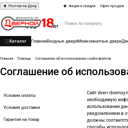
Ростов-на-Дону
Акции и скидки
Офис продаж
Каталог
Главная
Входные двери
Межкомнатные двери
Дв
Главная
Помощь
Соглашение об использовании cookie-файлов
Соглашение об использов
Сайт dveri-dverno
Условия оплаты
необходимую инфор
использовании дан
Условия доставки
уведомлением в от
Гарантия на товар
должны соответств
способы использо