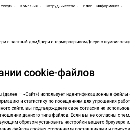
Услуги
Компания
Сотрудничество
Блог
Информация
ери в частный дом
Двери с терморазрывом
Двери с шумоизоляц
ании cookie-файлов
y.ru (далее — «Сайт») использует идентификационные файлы
мацию и статистику по посещениям для упрощения работы
ного сайта, вы подтверждаете свое согласие на использов
ношении данного типа файлов. Если вы не согласны с тем
ующим образом установить настройки вашего браузера или
вания файлов cookies сторонними поставщиками и поиско