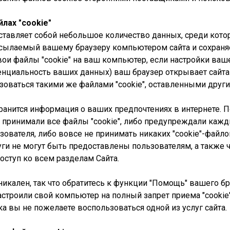
лах "cookie"
дставляет собой небольшое количество данных, среди кот
осылаемый вашему браузеру компьютером сайта и сохран
ои файлы "cookie" на ваш компьютер, если настройки ваше
нциальность ваших данных) ваш браузер открывает сайтам
зоваться такими же файлами "cookie", оставленными други
 хранится информация о ваших предпочтениях в интернете. 
принимали все файлы "cookie", либо предупреждали каждый 
зователя, либо вовсе не принимать никаких "cookie"-файло
ги не могут быть предоставлены пользователям, а также ч
оступ ко всем разделам Сайта.
икален, так что обратитесь к функции "Помощь" вашего бра
 настроили свой компьютер на полный запрет приема "cook
ока вы не пожелаете воспользоваться одной из услуг сайта.