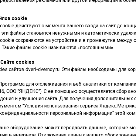
редоставления рекламной или другой информации в более 
йлов cookie
ookie действуют с момента вашего входа на сайт до конца
 эти файлы становятся ненужными и автоматически удаляю
ookie сохраняются на устройстве и в промежутке между с
. Такие файлы cookie называются «постоянными».
Сайте cookies
kies сайтов dveri-dvernoy.ru. Эти файлы необходимы для ко
рограмма для отслеживания и веб-аналитики от компании
, 16, ООО "ЯНДЕКС"). С ее помощью осуществляется сбор 
дения и улучшения сайта. Для получения дополнительных 
кументом "Условия использования сервиса Яндекс.Метрика
конфиденциальности персональной информации" этой ком
аше оборудование может передавать данные, которые мож
и в интернете. Отключение данных вашего оборудования 